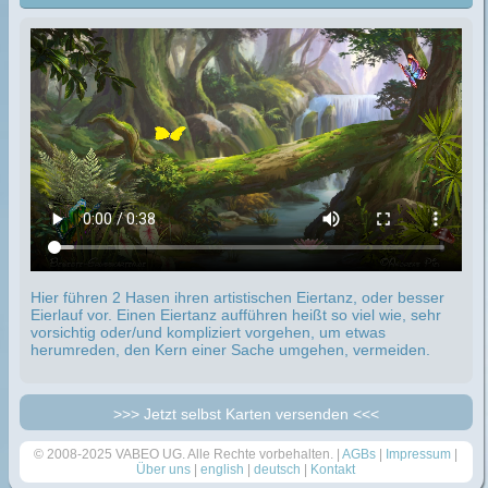
Hier führen 2 Hasen ihren artistischen Eiertanz, oder besser
Eierlauf vor.
Einen Eiertanz aufführen heißt so viel wie, sehr
vorsichtig oder/und kompliziert vorgehen, um etwas
herumreden, den Kern einer Sache umgehen, vermeiden.
>>> Jetzt selbst Karten versenden <<<
© 2008-2025 VABEO UG. Alle Rechte vorbehalten. |
AGBs
|
Impressum
|
Über uns
|
english
|
deutsch
|
Kontakt