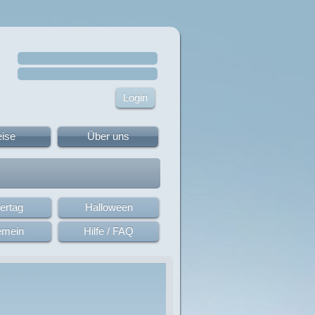
eise
Über uns
ertag
Halloween
emein
Hilfe / FAQ