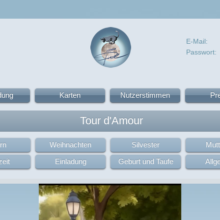
E-Mail:
Passwort:
dung
Karten
Nutzerstimmen
Pr
Tour d'Amour
rn
Weihnachten
Silvester
Mutt
eit
Einladung
Geburt und Taufe
Allg