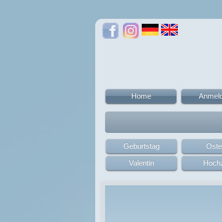
Home
Anmel
Geburtstag
Oste
Valentin
Hochz