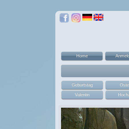
Home
Anmel
Geburtstag
Oste
Valentin
Hochz