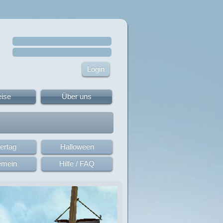
eise
Über uns
ertag
Halloween
emein
Hilfe / FAQ