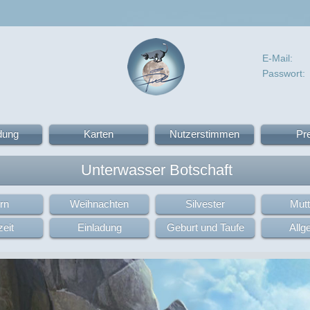
E-Mail:
Passwort:
dung
Karten
Nutzerstimmen
Pr
Unterwasser Botschaft
rn
Weihnachten
Silvester
Mutt
eit
Einladung
Geburt und Taufe
Allg