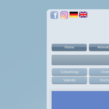
Home
Anmel
Geburtstag
Oste
Valentin
Hochz