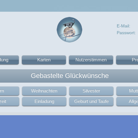
E-Mail:
Passwort:
dung
Karten
Nutzerstimmen
Pr
Gebastelte Glückwünsche
rn
Weihnachten
Silvester
Mutt
eit
Einladung
Geburt und Taufe
Allg