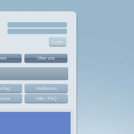
eise
Über uns
ertag
Halloween
emein
Hilfe / FAQ