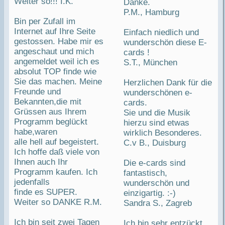
Weiter so!!! I.K.
Danke.
P.M., Hamburg
Bin per Zufall im
Internet auf Ihre Seite
Einfach niedlich und
gestossen. Habe mir es
wunderschön diese E-
angeschaut und mich
cards !
angemeldet weil ich es
S.T., München
absolut TOP finde wie
Sie das machen. Meine
Herzlichen Dank für die
Freunde und
wunderschönen e-
Bekannten,die mit
cards.
Grüssen aus Ihrem
Sie und die Musik
Programm beglückt
hierzu sind etwas
habe,waren
wirklich Besonderes.
alle hell auf begeistert.
C.v B., Duisburg
Ich hoffe daß viele von
Ihnen auch Ihr
Die e-cards sind
Programm kaufen. Ich
fantastisch,
jedenfalls
wunderschön und
finde es SUPER.
einzigartig. :-)
Weiter so DANKE R.M.
Sandra S., Zagreb
Ich bin seit zwei Tagen
Ich bin sehr entzückt