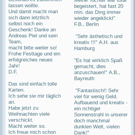
Meine Tochter war total
lassen wollte.
begeistert, hat fast 20
Und damit macht man
min. das Ding immer
sich dann letztlich
wieder angeklickt"
selbst noch ein
F.B., Berlin
Geschenk! Danke an
Andreas Piel und sein
"Sehr ästhetisch und
Team,
kreativ !!!" A.H. aus
macht bitte weiter so!
Hamburg
Frohe Festtage und ein
erfolgreiches neues
"Es hat wirklich Spaß
Jahr!
gemacht, dies
D.F.
anzuschauen!" A.B.,
Bayreuth
Das sind einfach tolle
Karten.
"Fantastisch!! Sehr
Ich sehe sie mir täglich
viel für wenig Geld.
an.
Aufbauend und kreativ -
Habe jetzt zu
ein richtiger
Weihnachten viele
Sonnenstrahl in unserer
verschickt.
doch manchmal
Macht weiter so.
dunklen Welt, vielen
Ich freue mich schon
Dank!"