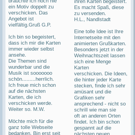
brauchte ich noch nie
ihren Karten begeistert.
ein Motiv doppelt zu
Es macht Spaß, diese
verschicken. Das
zu versenden.
Angebot ist
H.L., Nandlstadt
vielfältig.Gruß G.P.
Eine tolle Idee ist Ihre
Ich bin so begeistert,
Internetseite mit den
dass ich mir die Karten
animierten Grußkarten.
immer wieder selbst
Besonders jetzt in der
ansehe.
Weihnachtszeit lassen
Die Themen sind
sich eine Menge
wunderbar und die
Karten
Musik ist sooooooo
verschicken. Die Ideen,
schön.........herrlich.
die hinter jeder Karte
Ich freue mich schon
stecken, finde ich sehr
auf die nächsten
amüsant und die
Karten, die ich
Grafiken sehr
verschicken werde.
ansprechend - nicht so
Weiter so. M.W.
schrill wie man sie
oft an anderen Orten
Möchte mich für die
findet. Ich bin schon
ganz tolle Webseite
gespannt auf die
bedanken. Bin erst seit
nächsten neuen