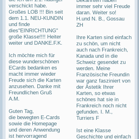
Bekannten haben
verschickt habe.
immer sehr viel Freude
Großes LOB !!! Bin seit
daran. Weiter so!
dem 1.1. NEU-KUNDIN
H.und N. B., Gossau
und finde
ZH
dies"EINRICHTUNG"
große Klasse!!!! Heiter
Ihre Karten sind einfach
weiter und DANKE.F.K.
zu schön, um nicht
auch nach Frankreich,
Ich möchte mich für
Kanada und in die
diese wunderschönen
Schweiz gesendet zu
ECards bedanken es
werden. Meine
macht immer wieder
Französische Freundin
Freude sich die Karten
war ganz fasziniert von
anzusehen. Danke mit
der Ästetik Ihrer
Freundlichen Gruß
Karten, so etwas
A.M.
schönes hat sie in
Frankreich noch nicht
Guten Tag,
gefunden. I. M.,
die bewegten E-Cards
Turriers F
sowie die Homepage
und deren Anwendung
Ist eine Klasse
ist hervorragend
Geschichte und einfach