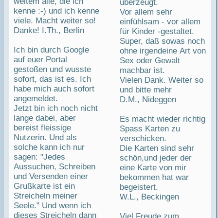
weitem alle, die ich
überzeugt.
kenne :-) und ich kenne
Vor allem sehr
viele. Macht weiter so!
einfühlsam - vor allem
Danke! I.Th., Berlin
für Kinder -gestaltet.
Super, daß sowas noch
Ich bin durch Google
ohne irgendeine Art von
auf euer Portal
Sex oder Gewalt
gestoßen und wusste
machbar ist.
sofort, das ist es. Ich
Vielen Dank. Weiter so
habe mich auch sofort
und bitte mehr
angemeldet.
D.M., Nideggen
Jetzt bin ich noch nicht
lange dabei, aber
Es macht wieder richtig
bereist fleissige
Spass Karten zu
Nutzerin. Und als
verschicken.
solche kann ich nur
Die Karten sind sehr
sagen: "Jedes
schön,und jeder der
Aussuchen, Schreiben
eine Karte von mir
und Versenden einer
bekommen hat war
Grußkarte ist ein
begeistert.
Streicheln meiner
W.L., Beckingen
Seele." Und wenn ich
dieses Streicheln dann
Viel Freude zum