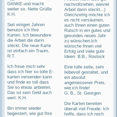
DANKE und macht
nachvollziehen, wieviel
weiter so. Nette Grüße
Arbeit darin steckt...)
K.H.
Gleichzeitig möchte ich
es nicht versäumen,
Seit einigen Jahren
auch Ihnen einen guten
benutze ich Ihre
Rutsch in ein gutes und
Karten. Ich bewundere
gesundes neues Jahr
die Arbeit die darin
zu wünschen.Ich
steckt. Die neue Karte
wünsche Ihnen viel
ist einfach ein Traum.
Erfolg und viele gute
R.T.
Ideen B.B., Rostock
Ich freue mich sehr
Eine tolle seite, sehr
dass ich hier so tolle E-
liebevoll gestaltet, und
karten versenden kann
ein absolut
und finde es toll dass
angemessener Preis,
Sie so etwas anbieten.
wie ich finde!
Das ist sein Geld auch
G. B., St. Georgen
wert. K.H.
Die Karten bereiten
Bin immer wieder
überall viel Freude. Ich
begeistert, wie gut Ihre
hoffe, dass ich noch