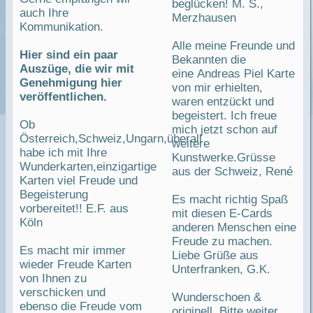
beglücken! M. S.,
auch Ihre
Merzhausen
Kommunikation.
Alle meine Freunde und
Hier sind ein paar
Bekannten die
Auszüge, die wir mit
eine Andreas Piel Karte
Genehmigung hier
von mir erhielten,
veröffentlichen.
waren entzückt und
begeistert. Ich freue
Ob
mich jetzt schon auf
Österreich,Schweiz,Ungarn,überall
weitere
habe ich mit Ihre
Kunstwerke.Grüsse
Wunderkarten,einzigartige
aus der Schweiz, René
Karten viel Freude und
Begeisterung
Es macht richtig Spaß
vorbereitet!! E.F. aus
mit diesen E-Cards
Köln
anderen Menschen eine
Freude zu machen.
Es macht mir immer
Liebe Grüße aus
wieder Freude Karten
Unterfranken, G.K.
von Ihnen zu
verschicken und
Wunderschoen &
ebenso die Freude vom
originell. Bitte weiter