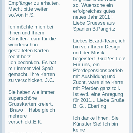
Empfänger zu erhalten.
so. Wuensche ein
Macht bitte weiter
erfolgreiches gutes
so.Von H.S.
neues Jahr 2011 !
Liebe Gruesse aus
Ich möchte mich bei
Spanien B.Pangritz
Ihnen und Ihrem
Künstler-Team für die
Liebes Ecard-Team, ich
wunderschön
bin von Ihrem Design
gestalteten Karten
und der Musik
recht herz-
begeistert. Großes Lob!
lich bedanken. Es hat
Für uns, ein
mir immer viel Spaß
Pferdepensionsbetrieb
gemacht, Ihre Karten
mit Ausbildung und
zu verschicken. J.C.
Zucht, wäre eine Karte
mit Pferden ganz toll.
Sie haben wie immer
Ist evtl. eine Anregung
superschöne
für 2011... Liebe Grüße
Grusskarten kreiert.
B. G., Eberfing
Bravo ! Habe gleich
mehrere
Ich danke Ihnen, Sie
verschickt.E.K.
Künstler Sie! Ich bin
keine