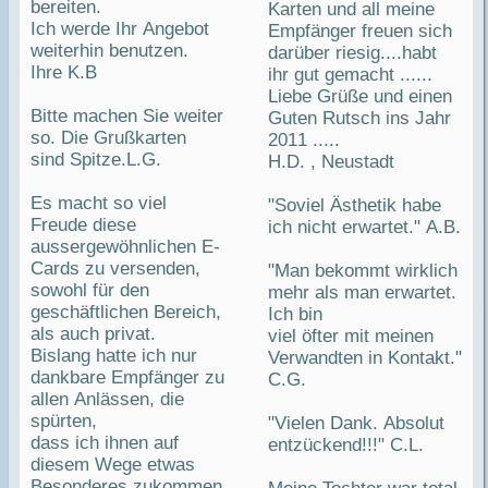
bereiten.
Karten und all meine
Ich werde Ihr Angebot
Empfänger freuen sich
weiterhin benutzen.
darüber riesig....habt
Ihre K.B
ihr gut gemacht ......
Liebe Grüße und einen
Bitte machen Sie weiter
Guten Rutsch ins Jahr
so. Die Grußkarten
2011 .....
sind Spitze.L.G.
H.D. , Neustadt
Es macht so viel
"Soviel Ästhetik habe
Freude diese
ich nicht erwartet." A.B.
aussergewöhnlichen E-
Cards zu versenden,
"Man bekommt wirklich
sowohl für den
mehr als man erwartet.
geschäftlichen Bereich,
Ich bin
als auch privat.
viel öfter mit meinen
Bislang hatte ich nur
Verwandten in Kontakt."
dankbare Empfänger zu
C.G.
allen Anlässen, die
spürten,
"Vielen Dank. Absolut
dass ich ihnen auf
entzückend!!!" C.L.
diesem Wege etwas
Besonderes zukommen