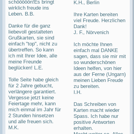
schööööön!Es bringt
K.H., Berlin
wirklich freude ins
Leben. B.B.
Ihre Karten bereiten
viel Freude. Herzlichen
Danke für die ganz
Dank!
liebevoll gestalteten
J. F., Nörvenich
Grußkarten, sie sind
einfach "top", nicht zu
Ich möchte Ihnen
übertreffen. So kann
einfach mal DANKE
ich mit Ihrer Idee, alle
sagen, dass sie mir mit
meine Freunde
so wunderschönen
beglücken! L.E.
Ideen helfen, von hier
aus der Ferne (Ungarn)
Tolle Seite habe gleich
meinen Lieben Freude
für 2 Jahre gebucht,
zu bereiten.
verlängere garantiert.
I.H.
Vergesse jetzt keine
Feiertage mehr, kann
Das Schreiben von
mich einmal im Jahr für
Karten macht wieder
2 Stunden hinsetzen
Spass. Ich habe nur
und alle freuen sich.
positive Antworten
M.K.
erhalten.