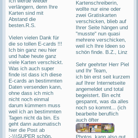
Ich werde wieder
Kartenschreiberin,
verlängern, denn Ihre
wollte nur eine oder
Karten sind mit
zwei Gratiskarten
Abstand die
verschicken, blieb auf
besten.R.S.
Ihrer Seite hängen und
"musste" nun quasi
Vielen vielen Dank für
mehrere verschicken,
die so tollen E-cards !!!
weil ich Ihre Ideen so
Ich bin ganz neu hier
schön finde. B.Z., Linz
und habe heute ganz
viele Karten verschickt.
Sehr geehrter Herr Piel
Was ich auch super
und Ihr Team,
finde ist dass ich diese
ich bin erst seit kurzem
E-cards an bestimmten
auf Ihrer Internetseite
Daten versenden kann,
angemeldet und total
ohne dass ich mich
begeistert. Bin echt
nicht noch einmal
gespannt, was da alles
darum kümmern muss
noch so kommt... (ich
weil ich an bestimmten
bearbeite beruflich
Tagen nicht da bin. Es
auch öfter
geht dann automatisch
hier die Post ab
:-)))SUPER schön.
Photos, kann also gut