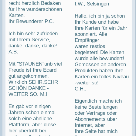
recht herzlich Bedaken
I.W., Selsingen
für Ihre wunderschönen
Karten.
Hallo, ich bin ja schon
Ihr Bewunderer P.C.
Ihr Kunde und habe
Ihre Karten für ein Jahr
Ich bin sehr zufrieden
abonniert. Alle
mit Ihrem Service,
Empfänger
danke, danke, danke!
waren restlos
A.B.
begeistert! Die Karten
wurde alle bewundert!
Mit "STAUNEN"unb viel
Gemessen an anderen
Freude ist Ihre Ecard
Produkten haben Ihre
gut angekommen.
Karten ein tolles Niveau
Wirklich SEHR,SEHR
-weiter so!
SCHÖN DANKE -
C.H.,
WEITER SO. M.l
Eigentlich mache ich
Es gab vor einigen
keine Bestellungen
Jahren schon einmal
oder Verträge oder
solch eine ähnliche
Abonnements über
Plattform, aber diese
Internet, aber
hier übertrifft bei
Ihre Seite hat mich