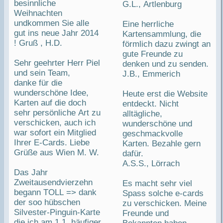
besinnliche
G.L., Artlenburg
Weihnachten
undkommen Sie alle
Eine herrliche
gut ins neue Jahr 2014
Kartensammlung, die
! Gruß , H.D.
förmlich dazu zwingt an
gute Freunde zu
Sehr geehrter Herr Piel
denken und zu senden.
und sein Team,
J.B., Emmerich
danke für die
wunderschöne Idee,
Heute erst die Website
Karten auf die doch
entdeckt. Nicht
sehr persönliche Art zu
alltägliche,
verschicken, auch ich
wunderschöne und
war sofort ein Mitglied
geschmackvolle
Ihrer E-Cards. Liebe
Karten. Bezahle gern
Grüße aus Wien M. W.
dafür.
A.S.S., Lörrach
Das Jahr
Zweitausendvierzehn
Es macht sehr viel
begann TOLL => dank
Spass solche e-cards
der soo hübschen
zu verschicken. Meine
Silvester-Pinguin-Karte
Freunde und
die ich am 1.1. häufiger