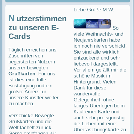
Liebe Grüße M.W.
N
utzerstimmen
zu unseren E-
So
viele Weihnachts- und
Cards
Neujahrskarten habe
ich noch nie verschickt!
Täglich erreichen uns
Sie sind alle wirklich
Zuschriften von
entzückend und sehr
begeisterten Nutzern
liebevoll dargestellt.
unserer bewegten
Vor allem gefällt mir die
Grußkarten
. Für uns
schöne Musik im
ist dies eine tolle
Hintergrund. Vielen
Bestätigung und ein
Dank für diese
großer Anreiz für
wundervolle
unsere Künstler weiter
Gelegenheit, ohne
zu machen.
langes Überlegen beim
Kauf einer Karte und
Verschicke Bewegte
auch sehr preisgünstig
Grußkarten und die
die Lieben mit einer
Welt lächelt zurück.
Überraschungskarte zu
Gerne empfangen wir