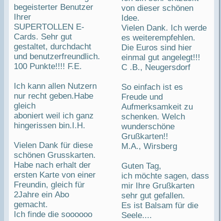
begeisterter Benutzer
von dieser schönen
Ihrer
Idee.
SUPERTOLLEN E-
Vielen Dank. Ich werde
Cards. Sehr gut
es weiterempfehlen.
gestaltet, durchdacht
Die Euros sind hier
und benutzerfreundlich.
einmal gut angelegt!!!
100 Punkte!!!! F.E.
C .B., Neugersdorf
Ich kann allen Nutzern
So einfach ist es
nur recht geben.Habe
Freude und
gleich
Aufmerksamkeit zu
aboniert weil ich ganz
schenken. Welch
hingerissen bin.I.H.
wunderschöne
Grußkarten!!
Vielen Dank für diese
M.A., Wirsberg
schönen Grusskarten.
Habe nach erhalt der
Guten Tag,
ersten Karte von einer
ich möchte sagen, dass
Freundin, gleich für
mir Ihre Grußkarten
2Jahre ein Abo
sehr gut gefallen.
gemacht.
Es ist Balsam für die
Ich finde die soooooo
Seele....