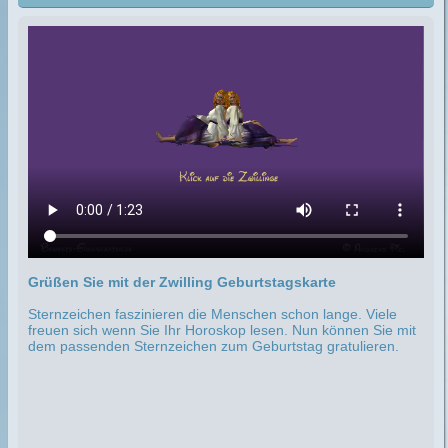
Grüßen Sie mit der Zwilling Geburtstagskarte
Sternzeichen faszinieren die Menschen schon lange. Viele
freuen sich wenn Sie Ihr Horoskop lesen. Nun können Sie mit
dem passenden Sternzeichen zum Geburtstag gratulieren.