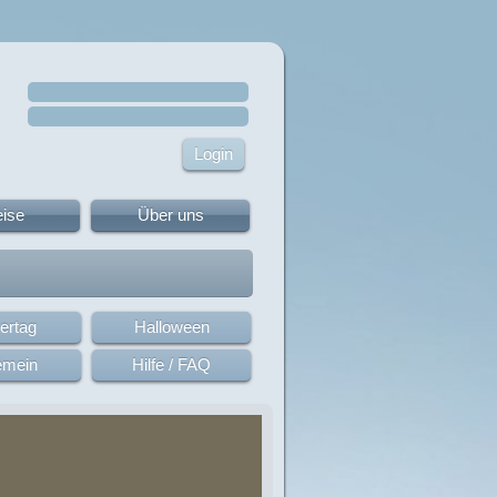
eise
Über uns
ertag
Halloween
emein
Hilfe / FAQ