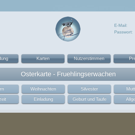
E-Mail:
Passwort:
dung
Karten
Nutzerstimmen
Pr
Osterkarte - Fruehlingserwachen
rn
Weihnachten
Silvester
Mutt
eit
Einladung
Geburt und Taufe
Allg