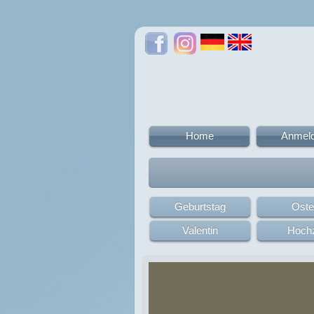
Home
Anmel
Geburtstag
Oste
Valentin
Hochz