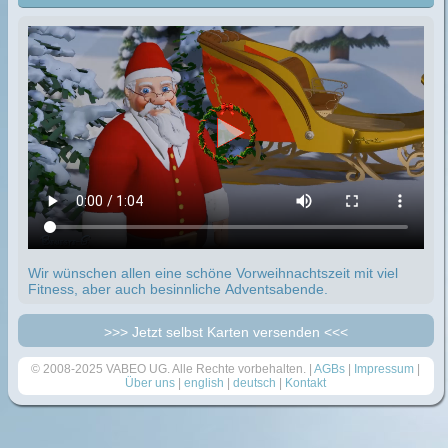
Wir wünschen allen eine schöne Vorweihnachtszeit mit viel
Fitness, aber auch besinnliche Adventsabende.
>>> Jetzt selbst Karten versenden <<<
© 2008-2025 VABEO UG. Alle Rechte vorbehalten. |
AGBs
|
Impressum
|
Über uns
|
english
|
deutsch
|
Kontakt