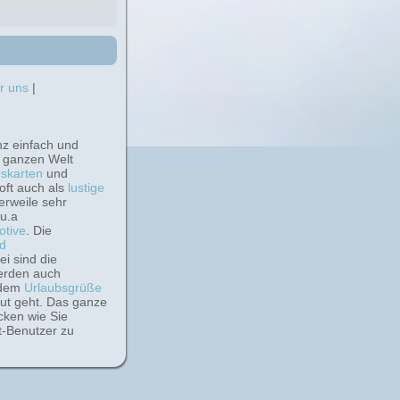
r uns
|
nz einfach und
r ganzen Welt
skarten
und
 oft auch als
lustige
lerweile sehr
 u.a
tive
. Die
d
 beliebt. Dabei sind die
erden auch
rdem
Urlaubsgrüße
ut geht. Das ganze
cken wie Sie
t-Benutzer zu