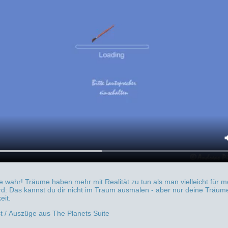
wahr! Träume haben mehr mit Realität zu tun als man vielleicht für mö
rd: Das kannst du dir nicht im Traum ausmalen - aber nur deine Träum
eit.
t / Auszüge aus The Planets Suite