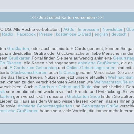
>>> Jetzt selbst Karten versenden <<<
 UG. Alle Rechte vorbehalten. |
AGBs
|
Impressum
|
Newsletter
|
Übe
|
Radio
|
Facebook
|
Presse
|
kostenlose E-Card
|
english
|
deutsch
|
gten
Grußkarten
, oder auch animierte E-Cards genannt, können Sie ga
 ganz individuellen Grüße oder Glückwünsche an liebe Menschen in de
iesem
Grußkarten
Portal finden Sie sehr aufwendig animierte
Geburtstag
-Grußkarten
. Alle Karten sind sogenannte
animierte Grußkarten
, die es
gibt.
E-Cards zum Geburtstag
und
Online-Geburtstagskarten
sind mitt
tierte
Glückwunschkarten
auch
E-Cards
genannt. Verschicken Sie also
, die das Herz erfreuen. Nutzen Sie jetzt unsere aktuellen
Weihnachtsmo
en können zu den verschiedensten Anlässen wie
Weihnachtsgrüße un
verschicken. Auch
e-Cards zur Geburt und Taufe
sind sehr
sik
sehr emotional und wecken vielfach Freude und Entzückung. Sie w
karten
gern verschickt. In unserem
Grußkarten Shop
finden Sie auße
 Lieben zu Haus aus dem Urlaub wissen lassen können, das es Ihnen g
ie soviel
Animierte Geburtstagskarten
und
Geburtstags Grüße
verschi
tronische Grußkarten
haben sehr viele Vorteile, die immer mehr Interne