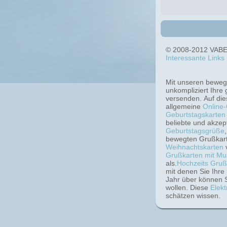
© 2008-2012 VABEO
Interessante Links
Mit unseren bewe
unkompliziert Ihre
versenden. Auf d
allgemeine
Online
Geburtstagskarten
beliebte und akzep
Geburtstagsgrüße
bewegten Grußkart
Weihnachtskarten
Grußkarten mit Mu
als.
Hochzeits Gruß
mit denen Sie Ihre
Jahr über können S
wollen. Diese
Elek
schätzen wissen.